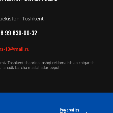
bekiston, Toshkent
8 99 830-00-32
s-13@mail.ru
iz Toshkent shahrida tashqi reklama ishlab chiqarish
ullanadi, barcha maslahatlar bepul
Powered by