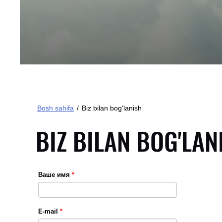
Bosh sahifa
/
Biz bilan bog'lanish
BIZ BILAN BOG'LAN
Ваше имя
*
E-mail
*