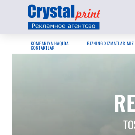
KOMPANIYA HAQIDA
BIZNING XIZMATLARIMIZ
KONTAKTLAR
БУХГАЛТ
RE
В
TO