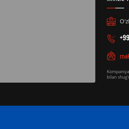
O'z
+99
mak
Kompaniyam
bilan shug'