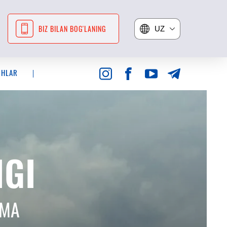
UZ
BIZ BILAN BOG'LANING
RHLAR
ВОЖДЕНИЕ
IGI
СА
AMA