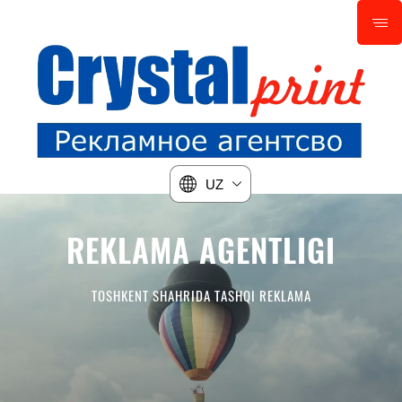
UZ
REKLAMA AGENTLIGI
БУХГАЛТЕРСКОЕ
СОПРОВОЖДЕНИЕ ВАШЕГО
TOSHKENT SHAHRIDA TASHQI REKLAMA
БИЗНЕСА
В МОСКВЕ И МО